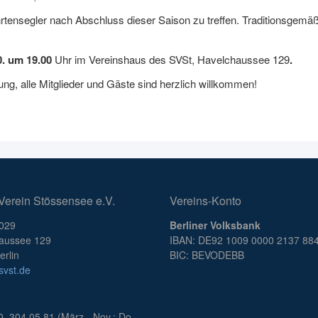
tensegler nach Abschluss dieser Saison zu treffen. Traditionsgemäß
0. um 19.00
Uhr im Vereinshaus des SVSt, Havelchaussee 129
.
ng, alle Mitglieder und Gäste sind herzlich willkommen!
Verein Stössensee e.V.
Vereins-Konto
B029
Berliner Volksbank
aussee 129
IBAN: DE92 1009 0000 2137 88
rlin
BIC: BEVODEBB
vst.de
0 304 05 81 (März - Nov.: Do,