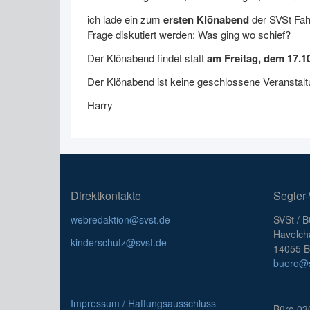
ich lade ein zum
ersten Klönabend
der SVSt Fahr
Frage diskutiert werden: Was ging wo schief?
Der Klönabend findet statt
am Freitag, dem 17.1
Der Klönabend ist keine geschlossene Veranstaltu
Harry
Direktkontakte
Segler-
webredaktion@svst.de
SVSt / 
Havelch
kinderschutz@svst.de
14055 Be
buero@s
Impressum / Haftungsausschluss
Büro 03