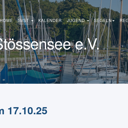
HOME
SVST
KALENDER
JUGEND
SEGELN
RE
Stössensee e.V.
m 17.10.25