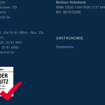
B029
Berliner Volksbank
aussee 129
IBAN: DE92 1009 0000 2137 88
rlin
BIC: BEVODEBB
vst.de
0 304 05 81 (März - Nov.: Do,
hr)
GASTRONOMIE
30 30 81 4561
Speisekarte
 30 81 4566
ww.svst.de