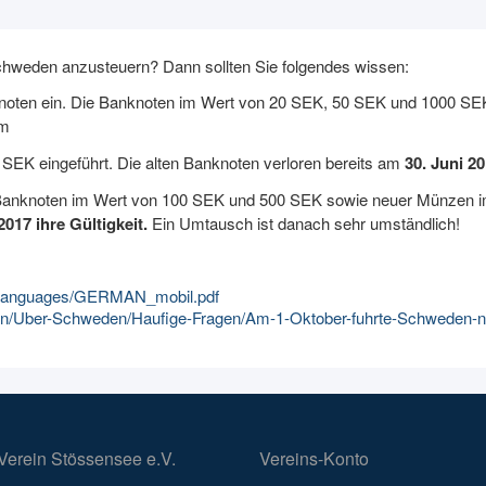
Schweden anzusteuern? Dann sollten Sie folgendes wissen:
oten ein. Die Banknoten im Wert von 20 SEK, 50 SEK und 1000 SEK
em
SEK eingeführt. Die alten Banknoten verloren bereits am
30. Juni 2
Banknoten im Wert von 100 SEK und 500 SEK sowie neuer Münzen i
017 ihre Gültigkeit.
Ein Umtausch ist danach sehr umständlich!
/languages/GERMAN_mobil.pdf
/Uber-Schweden/Haufige-Fragen/Am-1-Oktober-fuhrte-Schweden-ne
Verein Stössensee e.V.
Vereins-Konto