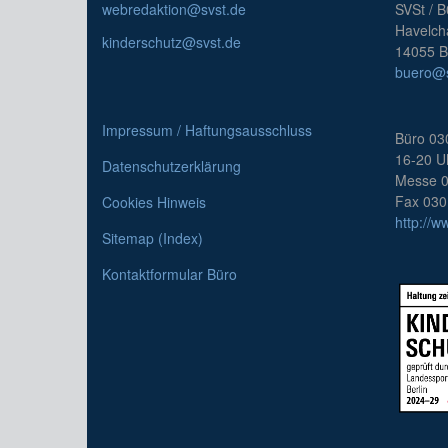
webredaktion@svst.de
SVSt / 
Havelch
kinderschutz@svst.de
14055 Be
buero@s
Impressum / Haftungsausschluss
Büro 03
16-20 U
Datenschutzerklärung
Messe 0
Fax 030
Cookies Hinweis
http://w
Sitemap (Index)
Kontaktformular Büro