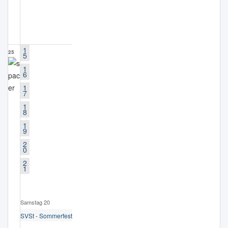
1
25
5
1
6
1
7
1
8
1
9
2
0
2
1
Samstag 20
SVSt - Sommerfest