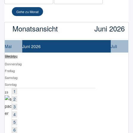
Gehe zu Monat
Monatsansicht
Juni 2026
Mai
Juni 2026
Juli
Montag
Dienstag
Mittwoch
Donnerstag
Freitag
Samstag
Sonntag
1
23
2
3
4
5
6