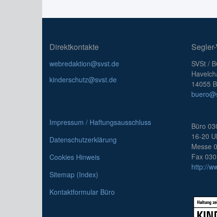
Direktkontakte
Segler-
webredaktion@svst.de
SVSt / 
Havelch
kinderschutz@svst.de
14055 Be
buero@s
Impressum / Haftungsausschluss
Büro 03
16-20 U
Datenschutzerklärung
Messe 0
Fax 030
Cookies Hinweis
http://w
Sitemap (Index)
Kontaktformular Büro