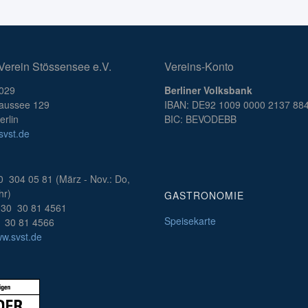
Verein Stössensee e.V.
Vereins-Konto
B029
Berliner Volksbank
aussee 129
IBAN: DE92 1009 0000 2137 88
rlin
BIC: BEVODEBB
vst.de
0 304 05 81 (März - Nov.: Do,
hr)
GASTRONOMIE
30 30 81 4561
Speisekarte
 30 81 4566
ww.svst.de