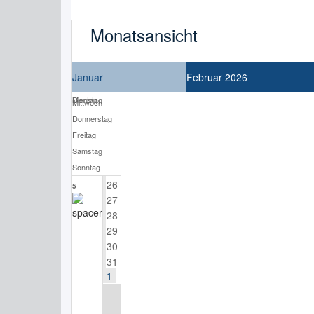
Monatsansicht
Januar
Februar 2026
Montag
Dienstag
Mittwoch
Donnerstag
Freitag
Samstag
Sonntag
26
5
27
28
29
30
31
1