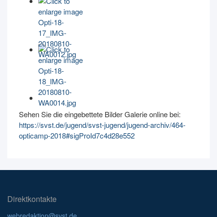
Sehen Sie die eingebettete Bilder Galerie online bei:
https://svst.de/jugend/svst-jugend/jugend-archiv/464-
opticamp-2018#sigProId7c4d28e552
Direktkontakte
webredaktion@svst.de