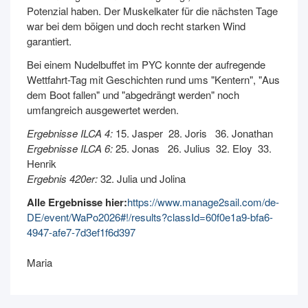
Potenzial haben. Der Muskelkater für die nächsten Tage
war bei dem böigen und doch recht starken Wind
garantiert.
Bei einem Nudelbuffet im PYC konnte der aufregende
Wettfahrt-Tag mit Geschichten rund ums "Kentern", "Aus
dem Boot fallen" und "abgedrängt werden" noch
umfangreich ausgewertet werden.
Ergebnisse ILCA 4:
15. Jasper 28. Joris 36. Jonathan
Ergebnisse ILCA 6:
25. Jonas 26. Julius 32. Eloy 33.
Henrik
Ergebnis 420er:
32. Julia und Jolina
Alle Ergebnisse hier:
https://www.manage2sail.com/de-
DE/event/WaPo2026#!/results?classId=60f0e1a9-bfa6-
4947-afe7-7d3ef1f6d397
Maria