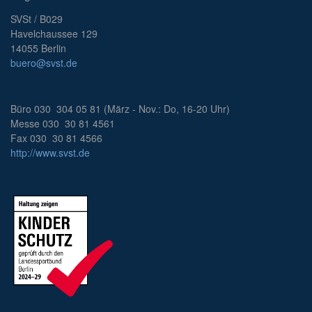
SVSt / B029
Havelchaussee 129
14055 Berlin
buero@svst.de
Büro 030 304 05 81 (März - Nov.: Do, 16-20 Uhr)
Messe 030 30 81 4561
Fax 030 30 81 4566
http://www.svst.de