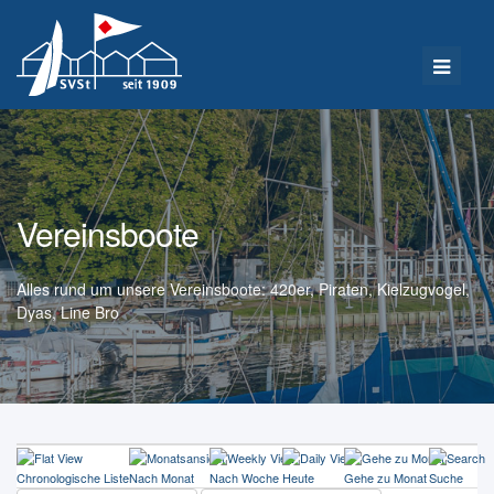
Vereinsboote
Alles rund um unsere Vereinsboote: 420er, Piraten, Kielzugvogel,
Dyas, Line Bro
Chronologische Liste
Nach Monat
Nach Woche
Heute
Gehe zu Monat
Suche